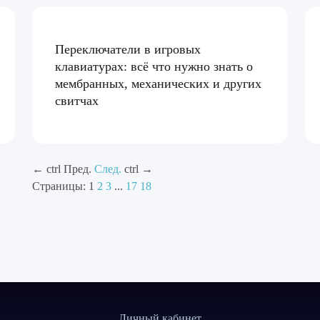
Переключатели в игровых
клавиатурах: всё что нужно знать о
мембранных, механических и других
свитчах
←
ctrl
Пред.
След.
ctrl
→
Страницы:
1
2
3
...
17
18
Личный кабинет