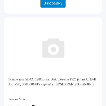
В корзину
Флэш-карта SDXC 128GB SanDisk Extreme PRO (Class UHS-II
U3 / V90, 300/300MB/s черный) [ SDSDXDM-128G-GN4IN ]
5
Наличие:
шт.