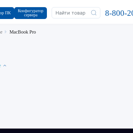
Конфигуратор
8-800-2
ор ПК
сервера
e
MacBook Pro
е