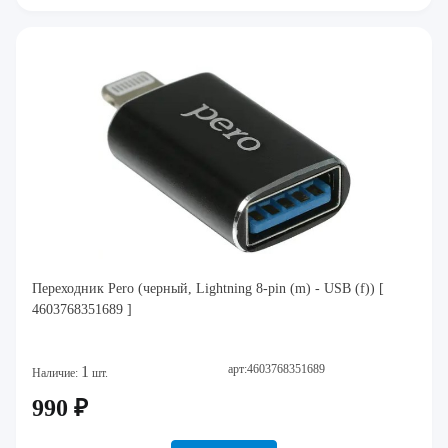
Переходник Pero (черный, Lightning 8-pin (m) - USB (f)) [
4603768351689 ]
арт:4603768351689
1
Наличие:
шт.
990 ₽