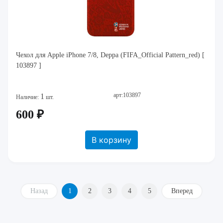
Чехол для Apple iPhone 7/8, Deppa (FIFA_Official Pattern_red) [
103897 ]
арт:103897
1
Наличие:
шт.
600 ₽
В корзину
Назад
1
2
3
4
5
Вперед