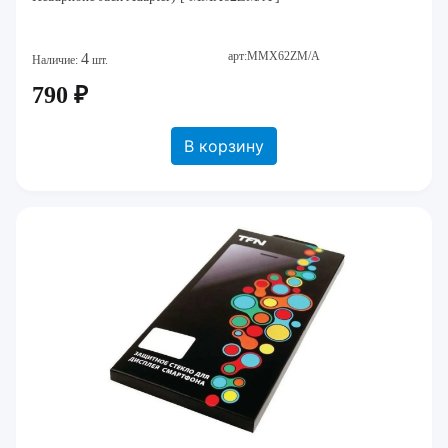
арт:MMX62ZM/A
4
Наличие:
шт.
790 ₽
В корзину