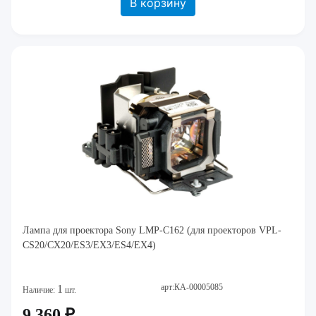
В корзину
Лампа для проектора Sony LMP-C162 (для проекторов VPL-
CS20/CX20/ES3/EX3/ES4/EX4)
арт:КА-00005085
1
Наличие:
шт.
9 360 ₽