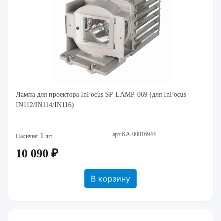
Лампа для проектора InFocus SP-LAMP-069 (для InFocus
IN112/IN114/IN116)
арт:КА-00016944
1
Наличие:
шт.
10 090 ₽
В корзину