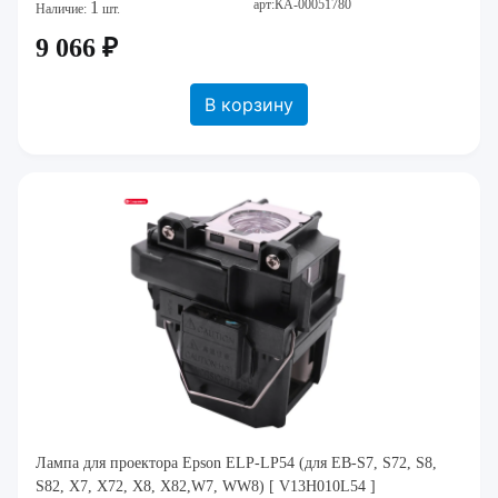
арт:КА-00051780
1
Наличие:
шт.
9 066 ₽
В корзину
Лампа для проектора Epson ELP-LP54 (для EB-S7, S72, S8,
S82, X7, X72, X8, X82,W7, WW8) [ V13H010L54 ]