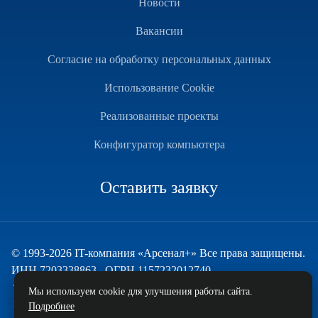
Новости
Вакансии
Согласие на обработку персональных данных
Использование Cookie
Реализованные проекты
Конфигуратор компьютера
Оставить заявку
© 1993-2026 IT-компания «Арсенал+» Все права защищены.
ИНН 7203338863 , ОГРН 1157232012740
Техническая поддержка
Мы используем cookie для улучшения работы сайта.
и развитие — ECHO
Подробнее