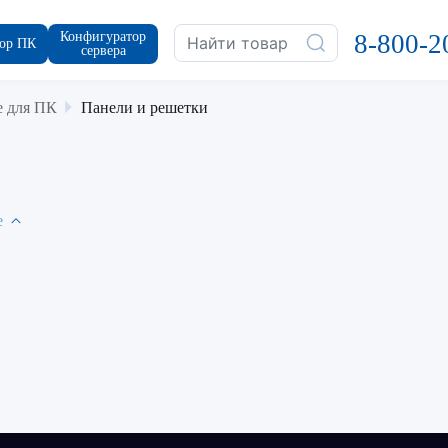
Конфигуратор
8-800-2
ор ПК
сервера
 для ПК
Панели и решетки
е