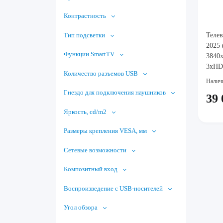
Контрастность
Тип подсветки
Телев
2025 
Функции SmartTV
3840x
3xHD
Количество разъемов USB
Налич
Гнездо для подключения наушников
39 
Яркость, cd/m2
Размеры крепления VESA, мм
Сетевые возможности
Композитный вход
Воспроизведение с USB-носителей
Угол обзора