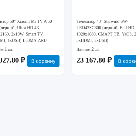
изор 50" Xiaomi Mi TV A 50
Телевизор 43" Starwind SW-
(черный, Ultra HD 4K,
LED43SG300 (черный, Full HD
2160, 2x10W, Smart TV,
1920x1080, СМАРТ ТВ, YaOS, 
MI, 1xUSB) L50MA-ARU
3xHDMI, 2xUSB)
1
2
ие:
шт.
Наличие:
шт.
027.80 ₽
23 167.80 ₽
В корзину
В корз