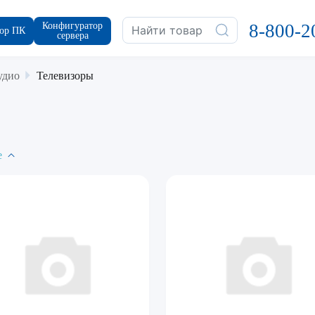
Конфигуратор
8-800-2
ор ПК
сервера
удио
Телевизоры
е