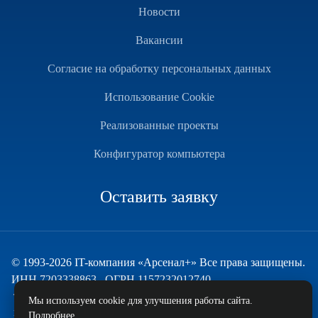
Новости
Вакансии
Согласие на обработку персональных данных
Использование Cookie
Реализованные проекты
Конфигуратор компьютера
Оставить заявку
© 1993-2026 IT-компания «Арсенал+» Все права защищены.
ИНН 7203338863 , ОГРН 1157232012740
Техническая поддержка
Мы используем cookie для улучшения работы сайта.
и развитие — ECHO
Подробнее