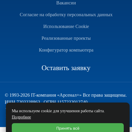
Вакансии
Согласие на обработку персональных данных
Использование Cookie
Реализованные проекты
Конфигуратор компьютера
Оставить заявку
© 1993-2026 IT-компания «Арсенал+» Все права защищены.
ИНН 7203338863 , ОГРН 1157232012740
Техническая поддержка
Мы используем cookie для улучшения работы сайта.
и развитие — ECHO
Подробнее
Принять всё