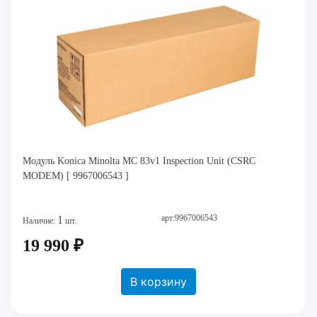
Модуль Konica Minolta MC 83v1 Inspection Unit (CSRC
MODEM) [ 9967006543 ]
арт:9967006543
1
Наличие:
шт.
19 990 ₽
В корзину