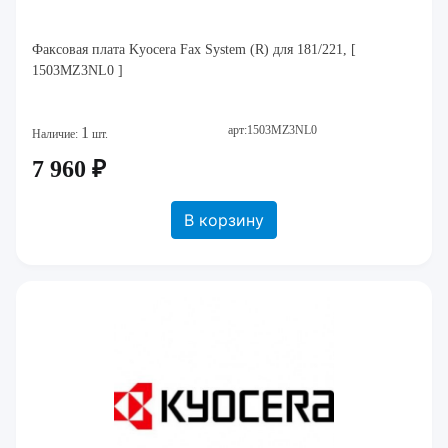
Факсовая плата Kyocera Fax System (R) для 181/221, [
1503MZ3NL0 ]
арт:1503MZ3NL0
1
Наличие:
шт.
7 960 ₽
В корзину