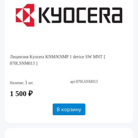
Лицензия Kyocera KNM/KNMP 1 device SW MNT [
870LSNM013 ]
арт:870LSNM013
1
Наличие:
шт.
1 500 ₽
В корзину