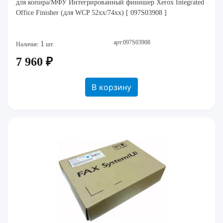
для копира/МФУ Интегрированный финишер Xerox Integrated
Office Finisher (для WCP 52xx/74xx) [ 097S03908 ]
арт:097S03908
1
Наличие:
шт.
7 960 ₽
В корзину