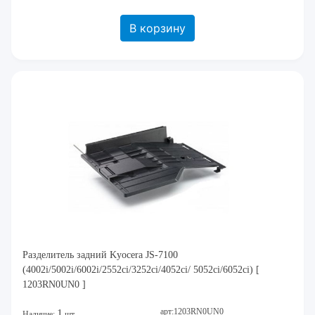
В корзину
Разделитель задний Kyocera JS-7100
(4002i/5002i/6002i/2552ci/3252ci/4052ci/ 5052ci/6052ci) [
1203RN0UN0 ]
арт:1203RN0UN0
1
Наличие:
шт.