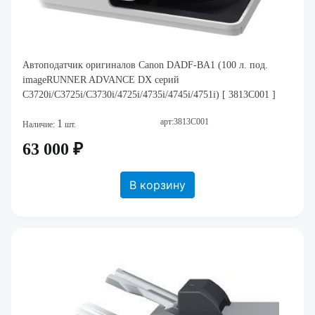
Автоподатчик оригиналов Canon DADF-BA1 (100 л. под.
imageRUNNER ADVANCE DX серий
C3720i/C3725i/C3730i/4725i/4735i/4745i/4751i) [ 3813C001 ]
арт:3813C001
1
Наличие:
шт.
63 000 ₽
В корзину