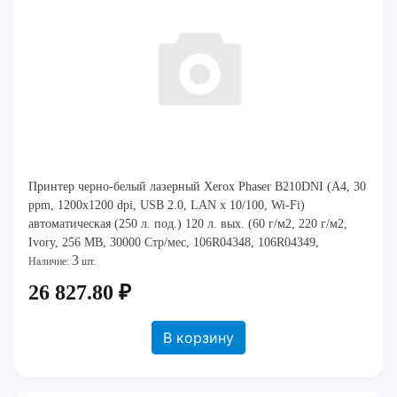
Принтер черно-белый лазерный Xerox Phaser B210DNI (A4, 30
ppm, 1200x1200 dpi, USB 2.0, LAN x 10/100, Wi-Fi)
автоматическая (250 л. под.) 120 л. вых. (60 г/м2, 220 г/м2,
Ivory, 256 MB, 30000 Стр/мес, 106R04348, 106R04349,
3
101R00664) [ B210V_DNI ] (Ш: 368 м
Наличие:
шт.
26 827.80 ₽
В корзину