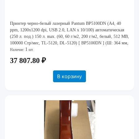
Принтер черно-белый лазерный Pantum BP5100DN (A4, 40
ppm, 1200x1200 dpi, USB 2.0, LAN x 10/100) автоматическая
(250 л. под.) 150 л. вых. (60, 60 г/м2, 200 г/м2, белый, 512 MB,
100000 Стр/мес, TL-5120, DL-5120) [ BP5100DN ] (Ш: 364 мм,
1
В: 257 мм, Г: 344 мм
Наличие:
шт.
37 807.80 ₽
В корзину