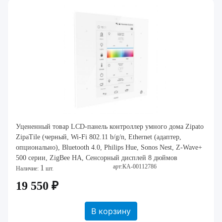
Уцененный товар LCD-панель контроллер умного дома Zipato
ZipaTile (черный, Wi-Fi 802.11 b/g/n, Ethernet (адаптер,
опционально), Bluetooth 4.0, Philips Hue, Sonos Nest, Z-Wave+
500 серии, ZigBee HA, Сенсорный дисплей 8 дюймов
арт:КА-00112786
1
(800х1280), блок питания, акб
Наличие:
шт.
19 550 ₽
В корзину