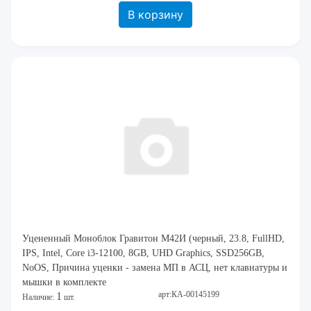
В корзину
Уцененный Моноблок Гравитон М42И (черный, 23.8, FullHD,
IPS, Intel, Core i3-12100, 8GB, UHD Graphics, SSD256GB,
NoOS, Причина уценки - замена МП в АСЦ, нет клавиатуры и
мышки в комплекте
арт:КА-00145199
1
Наличие:
шт.