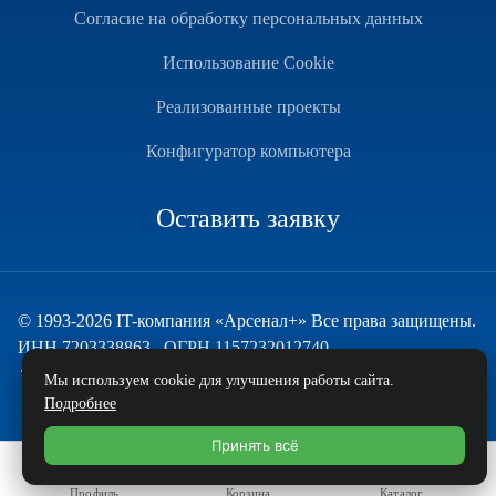
Согласие на обработку персональных данных
Использование Cookie
Реализованные проекты
Конфигуратор компьютера
Оставить заявку
© 1993-2026 IT-компания «Арсенал+» Все права защищены.
ИНН 7203338863 , ОГРН 1157232012740
Техническая поддержка
Мы используем cookie для улучшения работы сайта.
и развитие — ECHO
Подробнее
Принять всё
Профиль
Корзина
Каталог