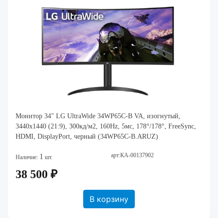
Монитор 34" LG UltraWide 34WP65C-B VA, изогнутый,
3440x1440 (21:9), 300кд/м2, 160Hz, 5мс, 178°/178°, FreeSync,
HDMI, DisplayPort, черный (34WP65C-B.ARUZ)
арт:КА-00137902
1
Наличие:
шт.
38 500 ₽
В корзину