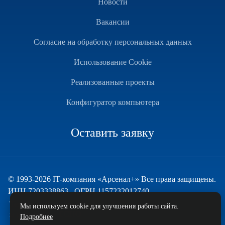
Новости
Вакансии
Согласие на обработку персональных данных
Использование Cookie
Реализованные проекты
Конфигуратор компьютера
Оставить заявку
© 1993-2026 IT-компания «Арсенал+» Все права защищены.
ИНН 7203338863 , ОГРН 1157232012740
Техническая поддержка
Мы используем cookie для улучшения работы сайта.
и развитие — ECHO
Подробнее