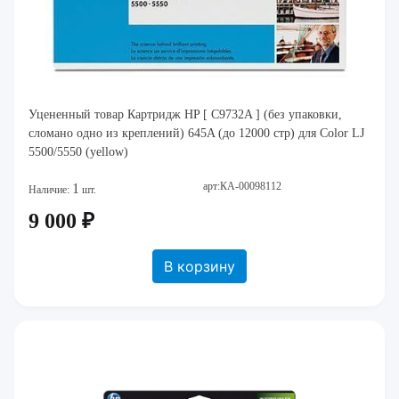
Уцененный товар Картридж HP [ C9732A ] (без упаковки,
сломано одно из креплений) 645A (до 12000 стр) для Color LJ
5500/5550 (yellow)
арт:КА-00098112
1
Наличие:
шт.
9 000 ₽
В корзину