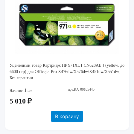
Уцененный товар Картридж HP 971XL [ CN628AE ] (yellow, до
6600 стр) для Officejet Pro X476dw/X576dw/X451dw/X551dw,
Без гарантии
арт:КА-00105445
1
Наличие:
шт.
5 010 ₽
В корзину