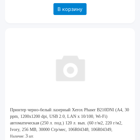
В корзину
Принтер черно-белый лазерный Xerox Phaser B210DNI (A4, 30
ppm, 1200x1200 dpi, USB 2.0, LAN x 10/100, Wi-Fi)
автоматическая (250 л. под.) 120 л. вых. (60 г/м2, 220 г/м2,
Ivory, 256 MB, 30000 Стр/мес, 106R04348, 106R04349,
3
101R00664) [ B210V_DNI ] (Ш: 368 м
Наличие:
шт.