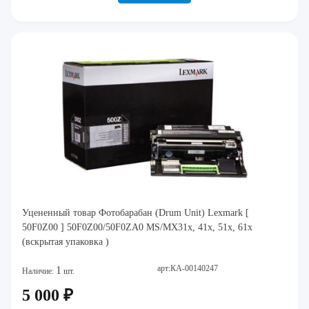
Уцененный товар Фотобарабан (Drum Unit) Lexmark [
50F0Z00 ] 50F0Z00/50F0ZA0 MS/MX31x, 41x, 51x, 61x
(вскрытая упаковка )
арт:КА-00140247
1
Наличие:
шт.
5 000 ₽