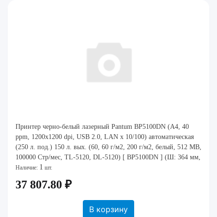
Принтер черно-белый лазерный Pantum BP5100DN (A4, 40
ppm, 1200x1200 dpi, USB 2.0, LAN x 10/100) автоматическая
(250 л. под.) 150 л. вых. (60, 60 г/м2, 200 г/м2, белый, 512 MB,
100000 Стр/мес, TL-5120, DL-5120) [ BP5100DN ] (Ш: 364 мм,
1
В: 257 мм, Г: 344 мм
Наличие:
шт.
37 807.80 ₽
В корзину