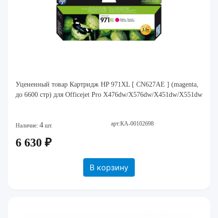
Уцененный товар Картридж HP 971XL [ CN627AE ] (magenta,
до 6600 стр) для Officejet Pro X476dw/X576dw/X451dw/X551dw
арт:КА-00102698
4
Наличие:
шт.
6 630 ₽
В корзину