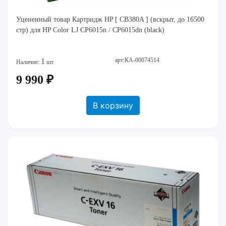
Уцененный товар Картридж HP [ CB380A ] (вскрыт, до 16500
стр) для HP Color LJ CP6015n / CP6015dn (black)
арт:КА-00074514
1
Наличие:
шт.
9 990 ₽
В корзину