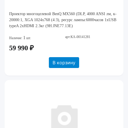
Проектор многоцелевой BenQ MX560 (DLP, 4000 ANSI лм, к-
20000:1, XGA 1024x768 (4:3), ресурс лампы:6000часов 1xUSB
typeA 2xHDMI 2.3кг (9H.JNE77.13E)
арт:КА-00141281
1
Наличие:
шт.
59 990 ₽
В корзину