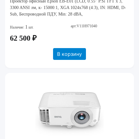
Проектор офисный Epson EB-E01 (LCD, 0.55" P.Si TFT x 3,
3300 ANSI лм, к- 15000:1, XGA 1024x768 (4:3), IN: HDMI, D-
Sub, Беспроводной ПДУ, Min: 28 dBA,
арт:V11H971040
1
Наличие:
шт.
62 500 ₽
В корзину