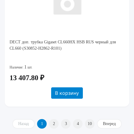
DECT доп. трубка Gigaset CL660HX HSB RUS черный для
CL660 (S30852-H2862-R101)
1
Наличие:
шт.
13 407.80 ₽
В корзину
Назад
1
2
3
4
10
Вперед