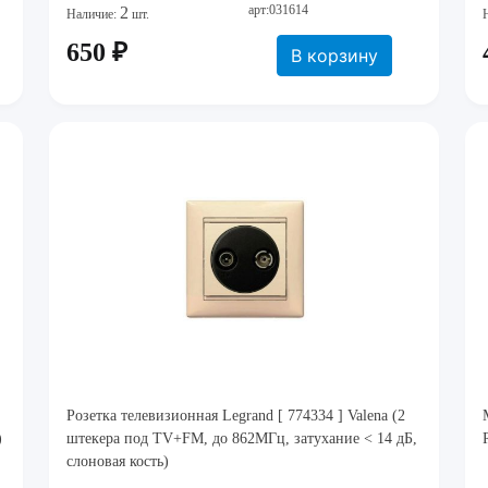
арт:031614
2
Наличие:
шт.
650 ₽
В корзину
Розетка телевизионная Legrand [ 774334 ] Valena (2
)
штекера под TV+FM, до 862МГц, затухание < 14 дБ,
слоновая кость)