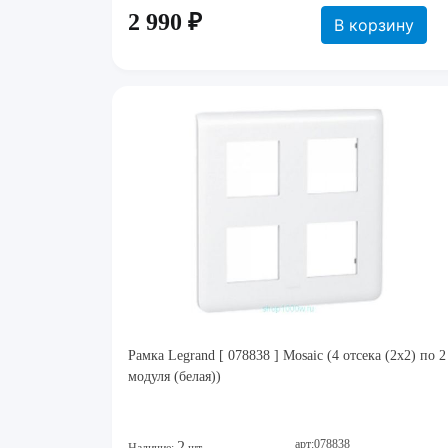
2 990 ₽
В корзину
Рамка Legrand [ 078838 ] Mosaic (4 отсека (2х2) по 2
модуля (белая))
арт:078838
2