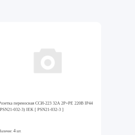
Розетка переносная ССИ-223 32А 2Р+РЕ 220В IP44
(PSN21-032-3) IEK [ PSN21-032-3 ]
4
Наличие:
шт.