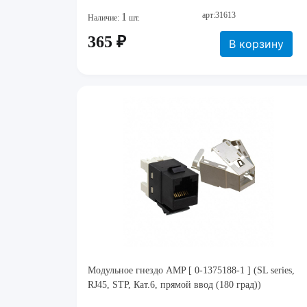
арт:31613
1
Наличие:
шт.
365 ₽
В корзину
Модульное гнездо AMP [ 0-1375188-1 ] (SL series,
RJ45, STP, Кат.6, прямой ввод (180 град))