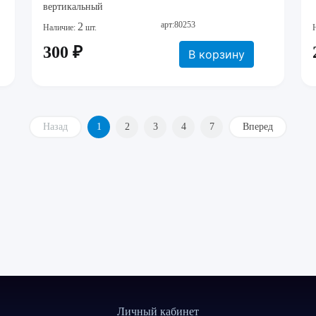
вертикальный
арт:80253
2
Наличие:
шт.
300 ₽
В корзину
Назад
1
2
3
4
7
Вперед
Личный кабинет