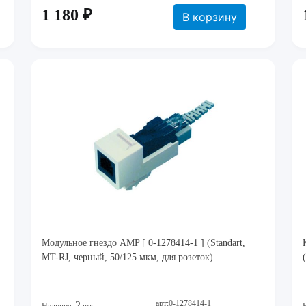
1 180 ₽
В корзину
Модульное гнездо AMP [ 0-1278414-1 ] (Standart,
MT-RJ, черный, 50/125 мкм, для розеток)
арт:0-1278414-1
2