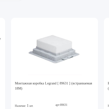
Монтажная коробка Legrand [ 89631 ] (встраиваемая
18М)
арт:89631
1
Наличие:
шт.