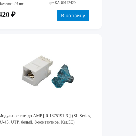
арт:КА-00142420
23
Наличие:
шт.
420 ₽
В корзину
Модульное гнездо AMP [ 0-1375191-3 ] (SL Series,
RJ-45, UTP, белый, 8-контактное, Кат.5Е)