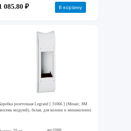
1 085.80 ₽
В корзину
Коробка розеточная Legrand [ 31066 ] (Mosaic, 8M
(восемь модулей), белая, для колонн и миниколонн)
арт:31066
25