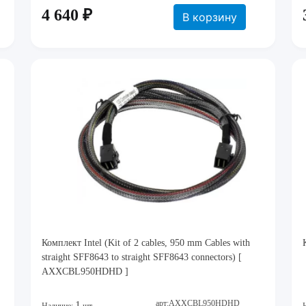
4 640 ₽
В корзину
Комплект Intel (Kit of 2 cables, 950 mm Cables with
straight SFF8643 to straight SFF8643 connectors) [
AXXCBL950HDHD ]
арт:AXXCBL950HDHD
1