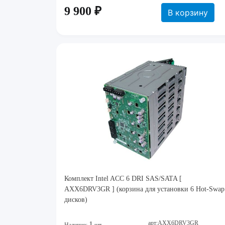
9 900 ₽
В корзину
Комплект Intel ACC 6 DRI SAS/SATA [
AXX6DRV3GR ] (корзина для установки 6 Hot-Swap
дисков)
арт:AXX6DRV3GR
1