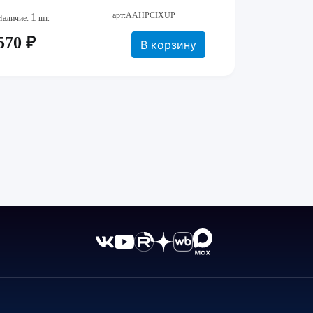
арт:AAHPCIXUP
1
Наличие:
шт.
570 ₽
В корзину