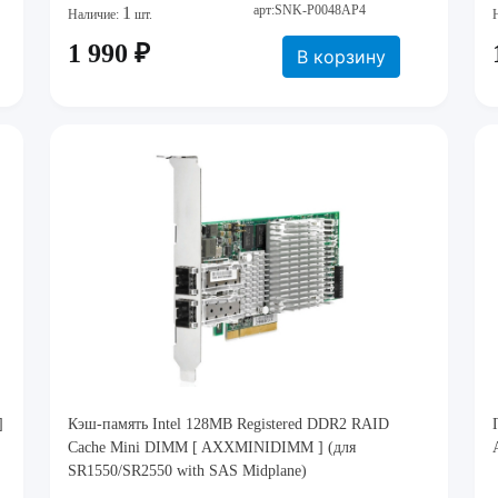
арт:SNK-P0048AP4
1
Наличие:
шт.
1 990 ₽
В корзину
]
Кэш-память Intel 128MB Registered DDR2 RAID
Cache Mini DIMM [ AXXMINIDIMM ] (для
SR1550/SR2550 with SAS Midplane)