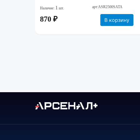
арт:ASR2500SATA
1
Наличие:
шт.
870 ₽
В корзину