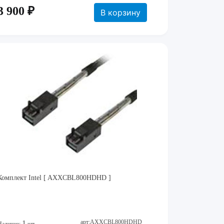
3 900 ₽
В корзину
Комплект Intel [ AXXCBL800HDHD ]
арт:AXXCBL800HDHD
1