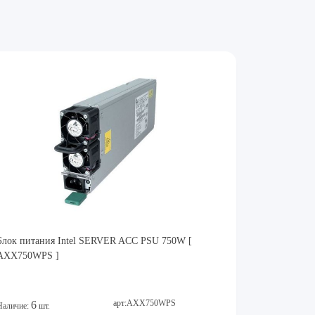
Блок питания Intel SERVER ACC PSU 750W [
AXX750WPS ]
арт:AXX750WPS
6
Наличие:
шт.