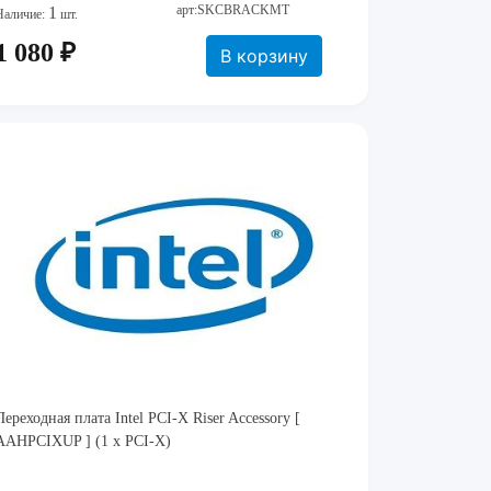
арт:SKCBRACKMT
1
Наличие:
шт.
1 080 ₽
В корзину
Переходная плата Intel PCI-X Riser Accessory [
AAHPCIXUP ] (1 x PCI-X)